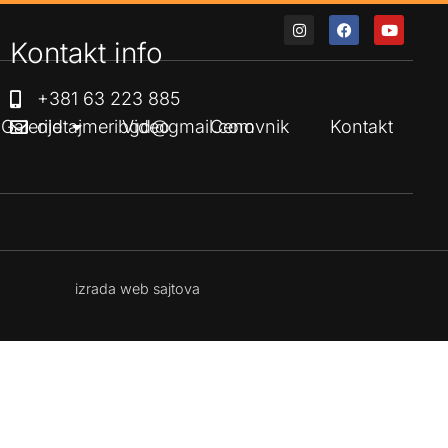
Kontakt info
+381 63 223 885
Galerije
oldtajmeribgd@gmail.com
Video
Cenovnik
Kontakt
izrada web sajtova